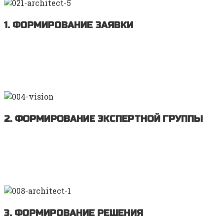
1. ФОРМИРОВАНИЕ ЗАЯВКИ
Сформируйте Ваш вопрос или задачу с помощью
формы запроса предложения и мы сформируем
для Вас наиболее оптимальное и результативное
решение
2. ФОРМИРОВАНИЕ ЭКСПЕРТНОЙ ГРУППЫ
Подбираем состав экспертной группы
разных
специальностей.
Формируем набор
решений Вашей задачи, выбираем наиболее
эффективыные
3. ФОРМИРОВАНИЕ РЕШЕНИЯ